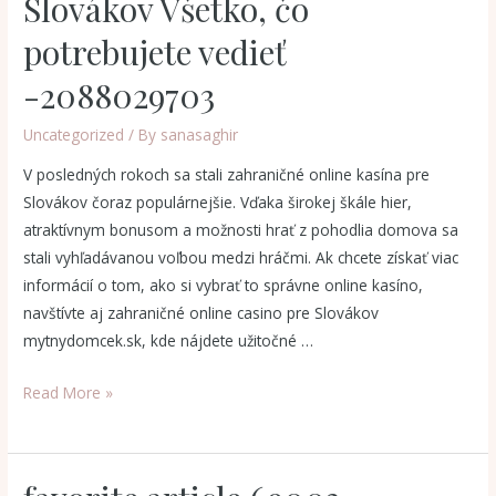
Slovákov Všetko, čo
potrebujete vedieť
-2088029703
Uncategorized
/ By
sanasaghir
V posledných rokoch sa stali zahraničné online kasína pre
Slovákov čoraz populárnejšie. Vďaka širokej škále hier,
atraktívnym bonusom a možnosti hrať z pohodlia domova sa
stali vyhľadávanou voľbou medzi hráčmi. Ak chcete získať viac
informácií o tom, ako si vybrať to správne online kasíno,
navštívte aj zahraničné online casino pre Slovákov
mytnydomcek.sk, kde nájdete užitočné …
Zahraničné
Read More »
online
kasíno
pre