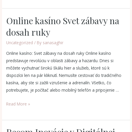
:
Votre
Online kasíno Svet zábavy na
terrain
de
dosah ruky
jeu
Uncategorized
/ By
sanasaghir
mobile
pour
Online kasíno: Svet zábavy na dosah ruky Online kasíno
des
predstavuje revolúciu v oblasti zábavy a hazardu. Dnes si
sessions
môžete vychutnať širokú škálu hier a služieb, ktoré sú k
de
dispozícii len na pár kliknutí. Nemusíte cestovať do tradičného
spin
kasína, aby ste si zažili vzrušenie a adrenalín. Všetko, čo
rapides
potrebujete, je počítač alebo mobilný telefón a pripojenie …
Online
Read More »
kasíno
Svet
zábavy