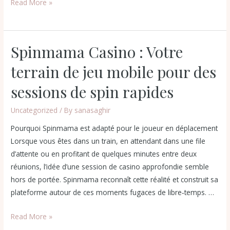
Pool
Read More »
je
poker
vaardigheden
Spinmama Casino : Votre
voor
de
terrain de jeu mobile pour des
ultieme
sessions de spin rapides
casino
winst
Uncategorized
/ By
sanasaghir
Pourquoi Spinmama est adapté pour le joueur en déplacement
Lorsque vous êtes dans un train, en attendant dans une file
d’attente ou en profitant de quelques minutes entre deux
réunions, l’idée d’une session de casino approfondie semble
hors de portée. Spinmama reconnaît cette réalité et construit sa
plateforme autour de ces moments fugaces de libre‑temps. …
Spinmama
Read More »
Casino