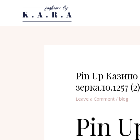
Skip
to
content
Pin Up Казино
зеркало.1257 (2
Leave a Comment
/
blog
Pin U