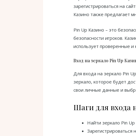
зарегистрироваться на сайт
Казино также предлагает мн
Pin Up Казино – это безоп
безопасности игроков. Каз
использует проверенные и 
Вход на зеркало Pin Up Кази
Для входа на зеркало Pin U
зеркало, которое будет дос
свои личные данные и выбр
Шаги для входа н
Найти зеркало Pin Up
Зарегистрироваться н