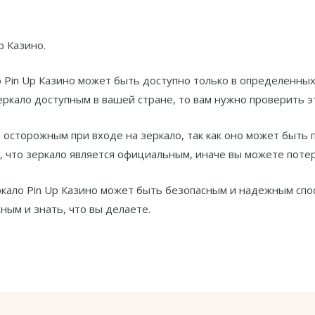
p Казино.
 Pin Up Казино может быть доступно только в определенных 
зеркало доступным в вашей стране, то вам нужно проверить э
ь осторожным при входе на зеркало, так как оно может быть
, что зеркало является официальным, иначе вы можете потер
ркало Pin Up Казино может быть безопасным и надежным спос
ным и знать, что вы делаете.