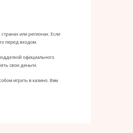
странах или регионах. Если
то перед входом.
 подделкой официального
ять свои деньги.
обом играть в казино. Вам