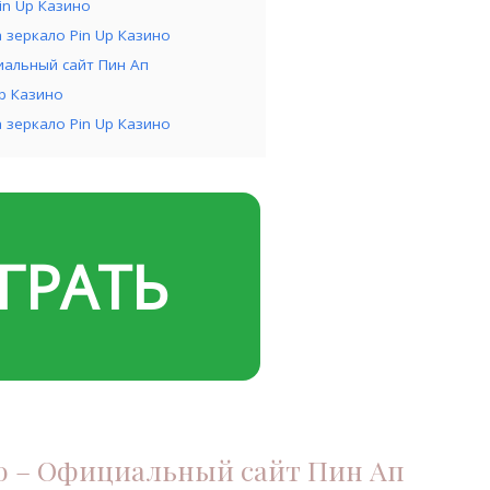
in Up Казино
 зеркало Pin Up Казино
иальный сайт Пин Ап
Up Казино
 зеркало Pin Up Казино
ГРАТЬ
но – Официальный сайт Пин Ап