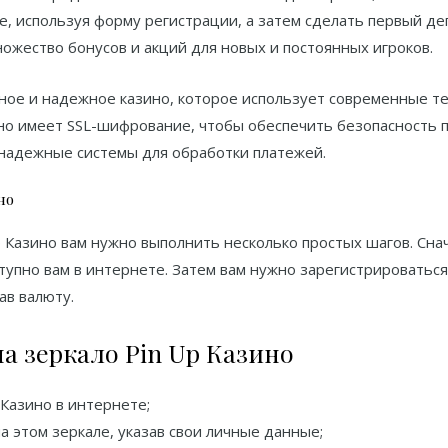
е, используя форму регистрации, а затем сделать первый деп
ожество бонусов и акций для новых и постоянных игроков.
асное и надежное казино, которое использует современные т
ино имеет SSL-шифрование, чтобы обеспечить безопасность 
надежные системы для обработки платежей.
но
p Казино вам нужно выполнить несколько простых шагов. Сна
тупно вам в интернете. Затем вам нужно зарегистрироваться 
ав валюту.
а зеркало Pin Up Казино
 Казино в интернете;
а этом зеркале, указав свои личные данные;