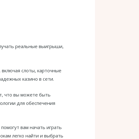
олучать реальные выигрыши,
, включая слоты, карточные
надежных казино в сети.
т, что вы можете быть
нологии для обеспечения
 помогут вам начать играть
окам легко найти и выбрать