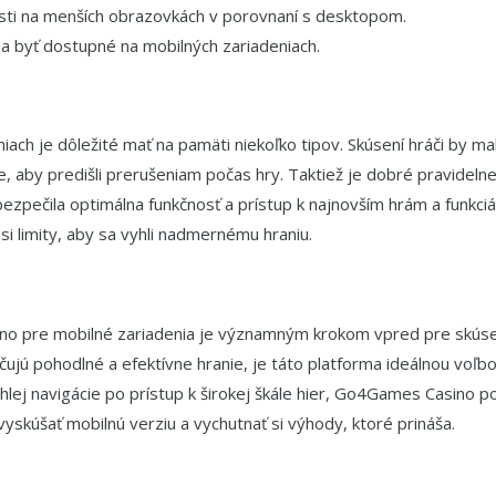
 na menších obrazovkách v porovnaní s desktopom.
a byť dostupné na mobilných zariadeniach.
niach je dôležité mať na pamäti niekoľko tipov. Skúsení hráči by ma
e, aby predišli prerušeniam počas hry. Taktiež je dobré pravidelne 
pečila optimálna funkčnosť a prístup k najnovším hrám a funkciám
si limity, aby sa vyhli nadmernému hraniu.
o pre mobilné zariadenia je významným krokom vpred pre skúse
ujú pohodlné a efektívne hranie, je táto platforma ideálnou voľbou
hlej navigácie po prístup k širokej škále hier, Go4Games Casino 
skúšať mobilnú verziu a vychutnať si výhody, ktoré prináša.