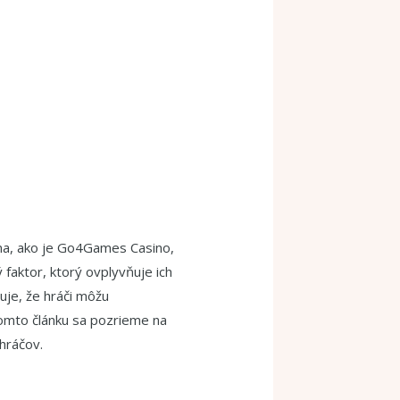
sína, ako je Go4Games Casino,
 faktor, ktorý ovplyvňuje ich
uje, že hráči môžu
tomto článku sa pozrieme na
hráčov.