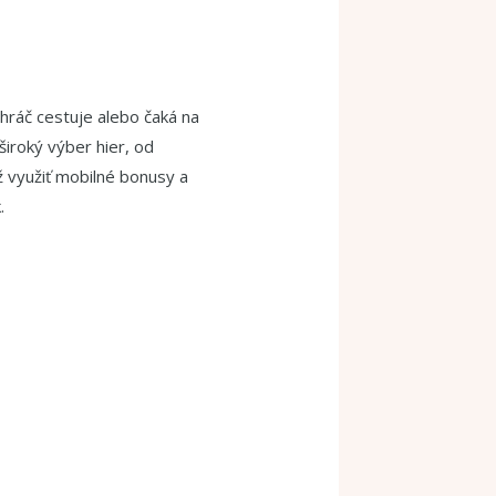
 hráč cestuje alebo čaká na
iroký výber hier, od
ž využiť mobilné bonusy a
.