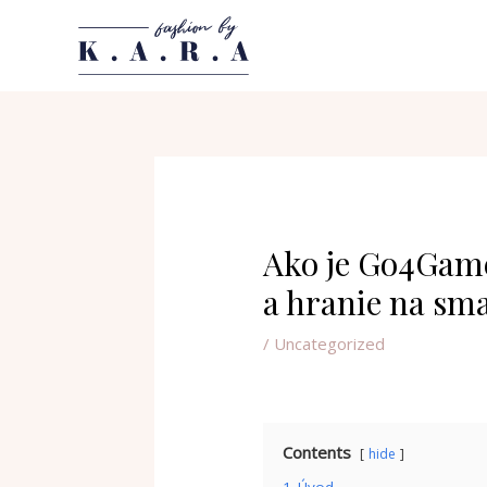
Skip
to
content
Ako je Go4Game
a hranie na sm
/
Uncategorized
Contents
hide
1
Úvod