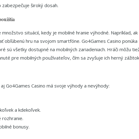
o zabezpečuje široký dosah.
oužitia
 množstvo situácií, kedy je mobilné hranie výhodné. Napríklad, ak
rať obľúbenú hru na svojom smartfóne. Go4Games Casino ponúka š
ré sú všetky dostupné na mobilných zariadeniach. Hráči môžu tie
hnuté pre mobilných používateľov, čím sa zvyšuje ich herný zážitok
, aj Go4Games Casino má svoje výhody a nevýhody:
koľvek a kdekoľvek.
 rozhranie.
bilné bonusy.