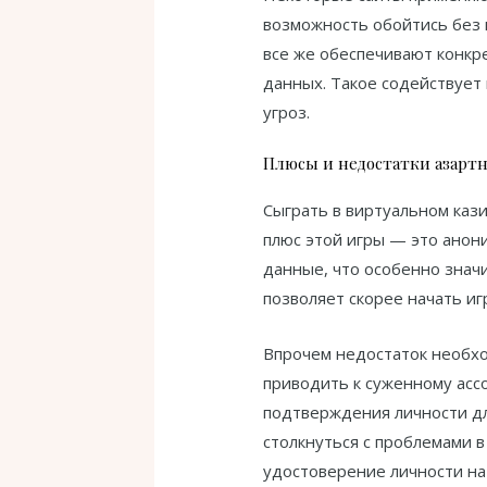
возможность обойтись без 
все же обеспечивают конкре
данных. Такое содействует
угроз.
Плюсы и недостатки азартн
Сыграть в виртуальном каз
плюс этой игры — это анон
данные, что особенно знач
позволяет скорее начать иг
Впрочем недостаток необхо
приводить к суженному асс
подтверждения личности дл
столкнуться с проблемами 
удостоверение личности на 