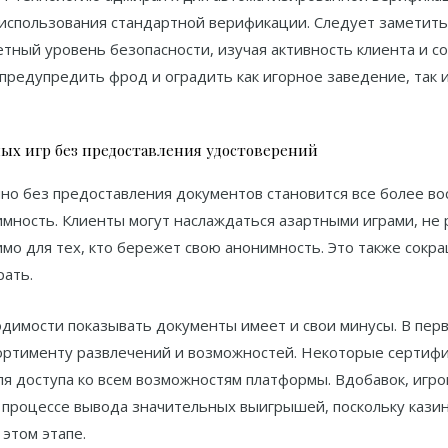
использования стандартной верификации. Следует заметить,
тный уровень безопасности, изучая активность клиента и со
 предупредить фрод и оградить как игорное заведение, так 
ых игр без предоставления удостоверений
ино без предоставления документов становится все более в
имность. Клиенты могут наслаждаться азартными играми, не 
имо для тех, кто бережет свою анонимность. Это также сок
рать.
димости показывать документы имеет и свои минусы. В перв
ортименту развлечений и возможностей. Некоторые сертиф
я доступа ко всем возможностям платформы. Вдобавок, игр
в процессе вывода значительных выигрышей, поскольку кази
этом этапе.