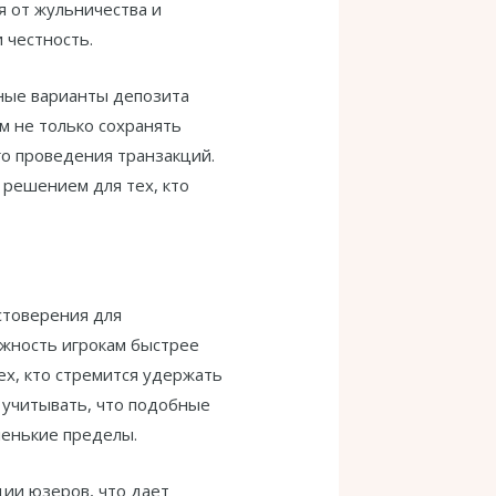
я от жульничества и
 честность.
ные варианты депозита
м не только сохранять
о проведения транзакций.
 решением для тех, кто
стоверения для
ожность игрокам быстрее
ех, кто стремится удержать
 учитывать, что подобные
ленькие пределы.
ии юзеров, что дает