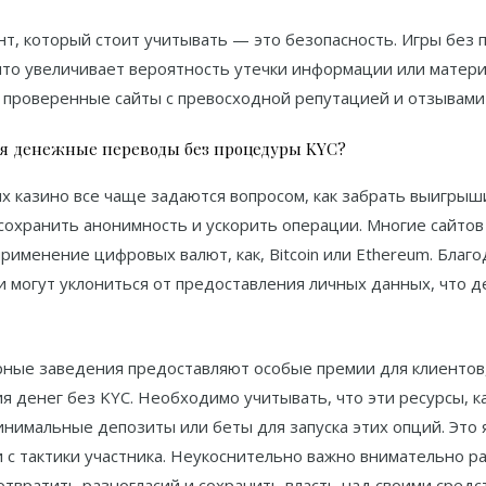
, который стоит учитывать — это безопасность. Игры без 
что увеличивает вероятность утечки информации или матер
 проверенные сайты с превосходной репутацией и отзывами
я денежные переводы без процедуры KYC?
х казино все чаще задаются вопросом, как забрать выигрыш
сохранить анонимность и ускорить операции. Многие сайто
рименение цифровых валют, как, Bitcoin или Ethereum. Благ
 могут уклониться от предоставления личных данных, что д
рные заведения предоставляют особые премии для клиентов
 денег без KYC. Необходимо учитывать, что эти ресурсы, ка
нимальные депозиты или беты для запуска этих опций. Это я
и с тактики участника. Неукоснительно важно внимательно 
твратить разногласий и сохранить власть над своими средс