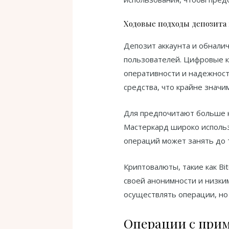
Ходовые подходы депозита 
Депозит аккаунта и обнали
пользователей. Цифровые кош
оперативности и надежност
средства, что крайне знач
Для предпочитают больше к
Мастеркард широко использ
операций может занять до 
Криптовалюты, такие как Bi
своей анонимности и низки
осуществлять операции, но
Операции с при