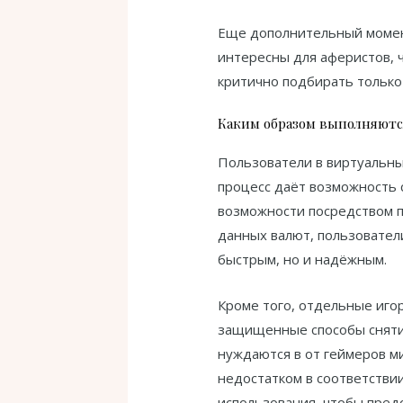
Еще дополнительный момент
интересны для аферистов, 
критично подбирать только
Каким образом выполняютс
Пользователи в виртуальны
процесс даёт возможность 
возможности посредством п
данных валют, пользователи
быстрым, но и надёжным.
Кроме того, отдельные иго
защищенные способы снятия
нуждаются в от геймеров ми
недостатком в соответстви
использования, чтобы предо